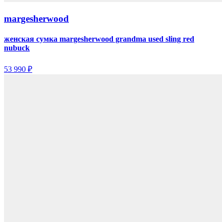
margesherwood
женская сумка margesherwood grandma used sling red
nubuck
53 990 ₽