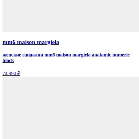
mm6 maison margiela
женские сандалии mm6 maison margiela anatamic numeric
black
74 990 ₽