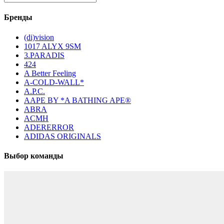
Бренды
(di)vision
1017 ALYX 9SM
3.PARADIS
424
A Better Feeling
A-COLD-WALL*
A.P.C.
AAPE BY *A BATHING APE®
ABRA
ACMH
ADERERROR
ADIDAS ORIGINALS
Выбор команды