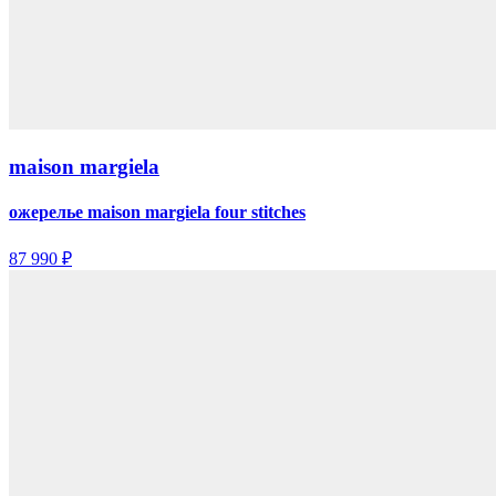
maison margiela
ожерелье maison margiela four stitches
87 990 ₽